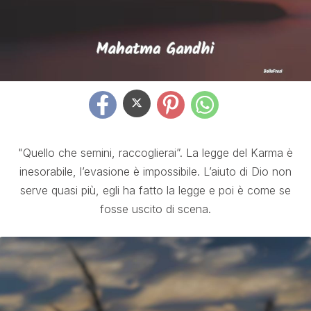
"Quello che semini, raccoglierai”. La legge del Karma è
inesorabile, l’evasione è impossibile. L’aiuto di Dio non
serve quasi più, egli ha fatto la legge e poi è come se
fosse uscito di scena.