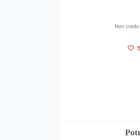
Non credo a
S
Potr