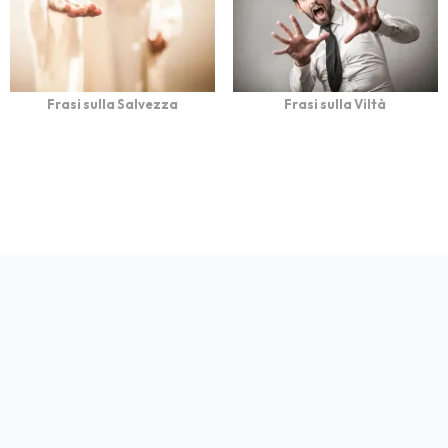
Frasi sulla Salvezza
Frasi sulla Viltà
bFrasi è un sito con
Privacy
Cookie
Contatto
Autori
Partners
migliaia di frasi con