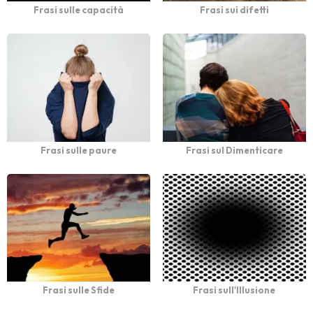
Frasi sulle capacità
Frasi sui difetti
Frasi sulle paure
Frasi sul Dimenticare
Frasi sulle Sfide
Frasi sull'Illusione