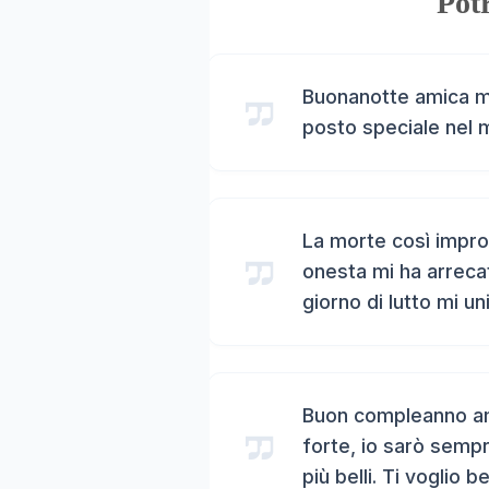
Potr
Buonanotte amica mi
posto speciale nel 
La morte così impro
onesta mi ha arreca
giorno di lutto mi un
Buon compleanno ami
forte, io sarò sempr
più belli. Ti voglio b