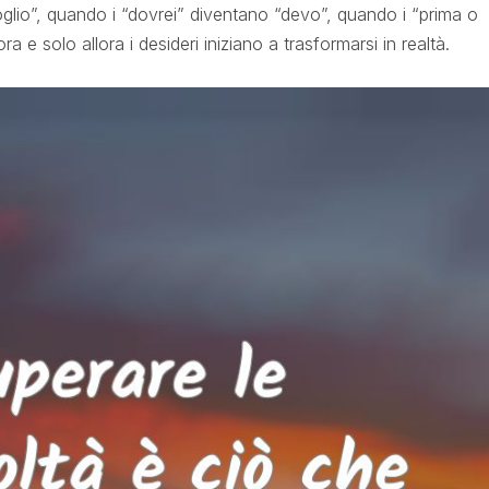
glio”, quando i “dovrei” diventano “devo”, quando i “prima o
a e solo allora i desideri iniziano a trasformarsi in realtà.