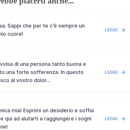
ebbe piacerti anche...
a. Sappi che per te c’è sempre un
LEGGI
mio cuore!
vvisa di una persona tanto buona e
to una forte sofferenza. In questo
LEGGI
isco al vostro dolor...
ca mia! Esprimi un desiderio e soffia
e qui ad aiutarti a raggiungere i sogni
LEGGI
ene!