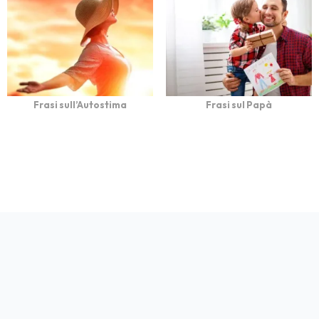
Frasi sull’Autostima
Frasi sul Papà
bFrasi è un sito con
Privacy
Cookie
Contatto
Autori
Partners
migliaia di frasi con
immagini da condividere
e dedicare.
© 2026