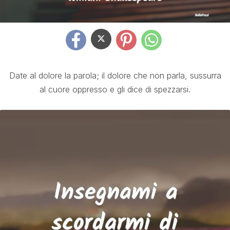
Date al dolore la parola; il dolore che non parla, sussurra
al cuore oppresso e gli dice di spezzarsi.