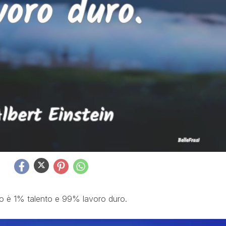
io è 1% talento e 99% lavoro duro.