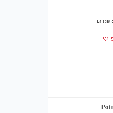
La sola c
S
Potr