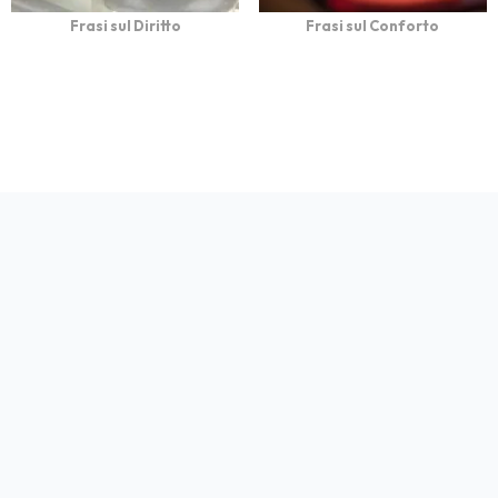
Frasi sul Diritto
Frasi sul Conforto
bFrasi è un sito con
Privacy
Cookie
Contatto
Autori
Partners
migliaia di frasi con
immagini da condividere
e dedicare.
© 2026