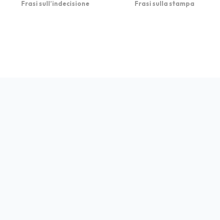
Frasi sull’indecisione
Frasi sulla stampa
bFrasi è un sito con
Privacy
Cookie
Contatto
Autori
Partners
migliaia di frasi con
immagini da condividere
e dedicare.
© 2026