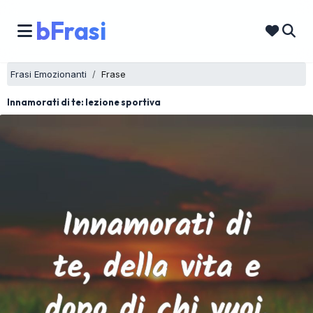
bFrasi
Frasi Emozionanti
Frase
Innamorati di te: lezione sportiva