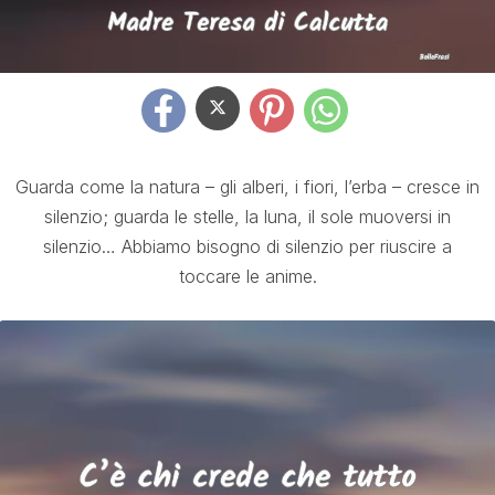
Guarda come la natura – gli alberi, i fiori, l’erba – cresce in
silenzio; guarda le stelle, la luna, il sole muoversi in
silenzio… Abbiamo bisogno di silenzio per riuscire a
toccare le anime.