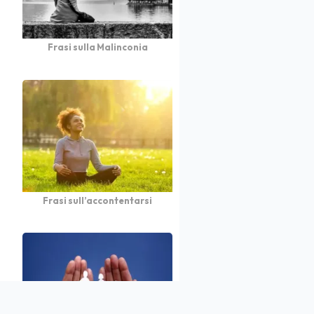
Frasi sulla Malinconia
Frasi sull’accontentarsi
atto
Autori
Partners