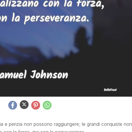
ia e perizia non possono raggiungere; le grandi conquiste non