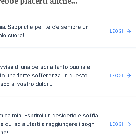
ebbe piacerti anche...
a. Sappi che per te c’è sempre un
LEGGI
mio cuore!
vvisa di una persona tanto buona e
to una forte sofferenza. In questo
LEGGI
isco al vostro dolor...
ca mia! Esprimi un desiderio e soffia
e qui ad aiutarti a raggiungere i sogni
LEGGI
ene!