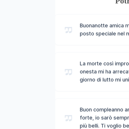
Potr
Buonanotte amica mi
posto speciale nel 
La morte così impro
onesta mi ha arreca
giorno di lutto mi un
Buon compleanno ami
forte, io sarò sempr
più belli. Ti voglio b