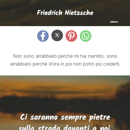
Non sono arrabbiato perché mi hai mentito, sono
arrabbiato perché d’ora in poi non potrò più crederti.