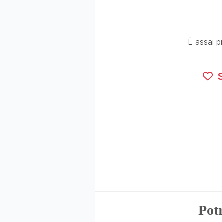
È assai p
S
Potr