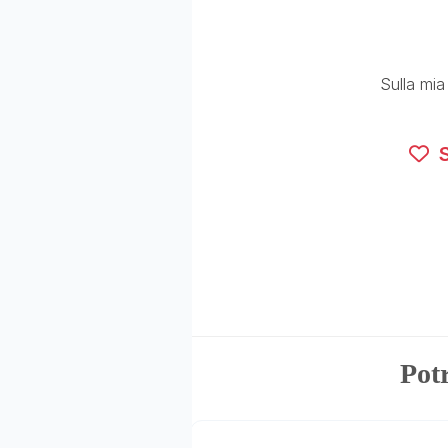
Sulla mia
S
Potr