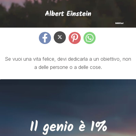
Se vuoi una vita felice, devi dedicarla a un obiettivo, non
a delle persone o a delle cose.