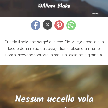
Guarda il sole che sorge! è là che Dio vive,e dona la sua
luce e dona il suo caldovia;e fiori e alberi e animali e
uomini ricevonoconforto la mattina, gioia nella giornata.