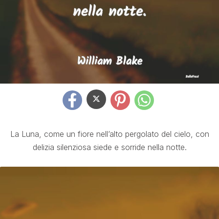
La Luna, come un fiore nell’alto pergolato del cielo, con
delizia silenziosa siede e sorride nella notte.