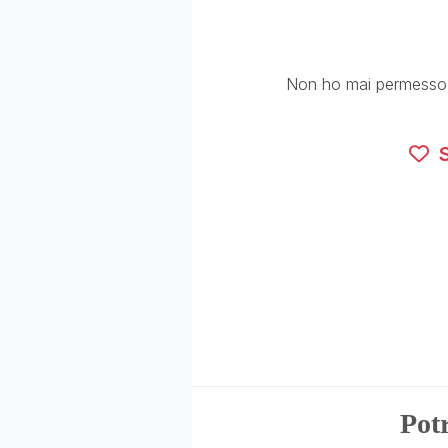
Non ho mai permesso c
S
Potr