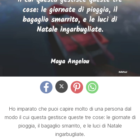
Ho imparato che puoi capire molto di una persona dal
modo il cui questa gestisce queste tre cose: le giornate di
pioggia, il bagaglio smarrito, e le luci di Natale
ingarbugliate.