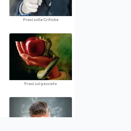
Frasi sulle Critiche
Frasi sul peccato
atto
Autori
Partners