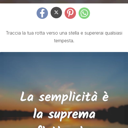
Traccia la tua rotta verso una stella e supererai qualsiasi
tempesta.