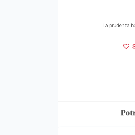
La prudenza ha 
S
Potr