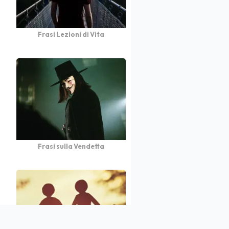
Frasi Lezioni di Vita
Frasi sulla Vendetta
atto
Autori
Partners