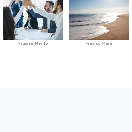
Frasi sul Merito
Frasi sul Mare
bFrasi è un sito con
Privacy
Cookie
Contatto
Autori
Partners
migliaia di frasi con
immagini da condividere
e dedicare.
© 2026