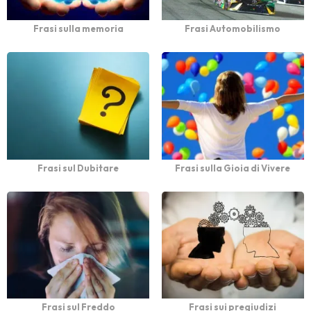
Frasi sulla memoria
Frasi Automobilismo
Frasi sul Dubitare
Frasi sulla Gioia di Vivere
Frasi sul Freddo
Frasi sui pregiudizi