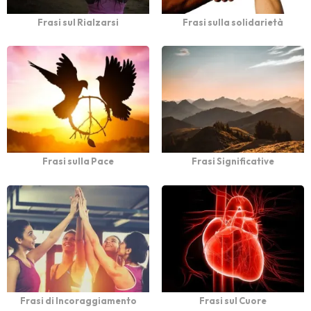
Frasi sul Rialzarsi
Frasi sulla solidarietà
Frasi sulla Pace
Frasi Significative
Frasi di Incoraggiamento
Frasi sul Cuore