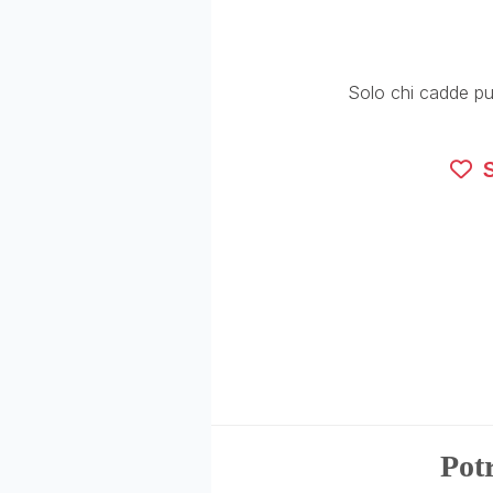
Solo chi cadde può 
S
Potr