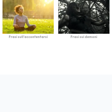
Frasi sull’accontentarsi
Frasi sui demoni
bFrasi è un sito con
Privacy
Cookie
Contatto
Autori
Partners
migliaia di frasi con
immagini da condividere
e dedicare.
© 2026