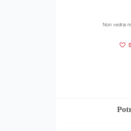
Non vedrai ma
S
Potr