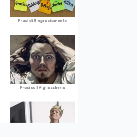
Frasi di Ringraziamento
Frasi sull Vigliaccheria
atto
Autori
Partners