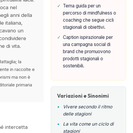
✓
Tema guida per un
loca nel
percorso di mindfulness o
gli anni della
coaching che segue cicli
 italiana,
stagionali di obiettivi.
cavano un
✓
Caption ispirazionale per
condividere
una campagna social di
he di vita.
brand che promuovono
prodotti stagionali o
ttaglia; la
sostenibili.
ente in raccolte e
orismi ma non è
itoriale primaria
Variazioni e Sinonimi
•
Vivere secondo il ritmo
delle stagioni
•
La vita come un ciclo di
é intercetta
stagioni