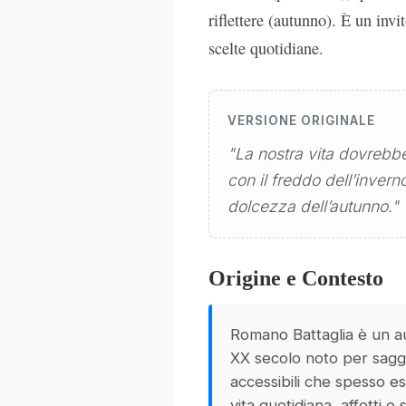
riflettere (autunno). È un invi
scelte quotidiane.
VERSIONE ORIGINALE
"La nostra vita dovrebb
con il freddo dell’inverno
dolcezza dell’autunno."
Origine e Contesto
Romano Battaglia è un au
XX secolo noto per saggi,
accessibili che spesso e
vita quotidiana, affetti e s