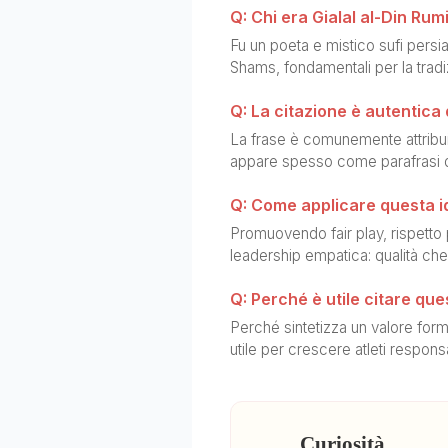
Q: Chi era Gialal al-Din Rum
Fu un poeta e mistico sufi pers
Shams, fondamentali per la tradiz
Q: La citazione è autentica 
La frase è comunemente attribui
appare spesso come parafrasi de
Q: Come applicare questa i
Promuovendo fair play, rispetto 
leadership empatica: qualità che d
Q: Perché è utile citare qu
Perché sintetizza un valore forma
utile per crescere atleti responsab
Curiosità