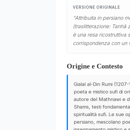
VERSIONE ORIGINALE
"Attribuita in persiano moderno come: «دل است
(traslitterazione: Tanhā
è una resa ricostruttiva
corrispondenza con un ve
Origine e Contesto
Gialal al-Din Rumi (1207
poeta e mistico sufi di or
autore del Mathnawi e d
Shams, testi fondamental
spiritualità sufi. Le sue o
persiano, mescolano poe
insegnamento mistico e 