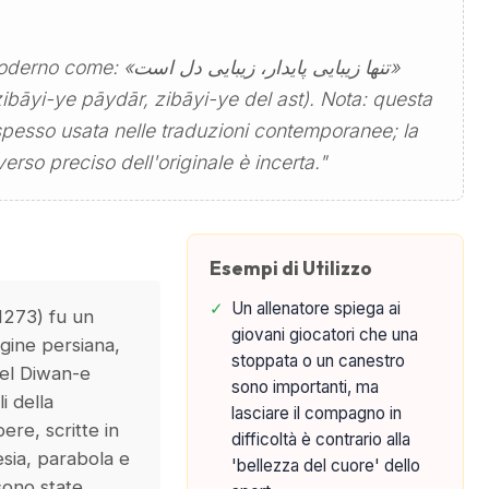
تنها زیبایی پایدار، زیبایی »
 zibāyi-ye pāydār, zibāyi-ye del ast). Nota: questa
 spesso usata nelle traduzioni contemporanee; la
rso preciso dell'originale è incerta."
Esempi di Utilizzo
✓
Un allenatore spiega ai
-1273) fu un
giovani giocatori che una
igine persiana,
stoppata o un canestro
el Diwan-e
sono importanti, ma
i della
lasciare il compagno in
pere, scritte in
difficoltà è contrario alla
sia, parabola e
'bellezza del cuore' dello
sono state