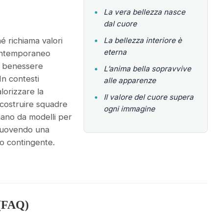
•
La vera bellezza nasce
dal cuore
é richiama valori
•
La bellezza interiore è
eterna
contemporaneo
y, benessere
•
L’anima bella sopravvive
In contesti
alle apparenze
alorizzare la
•
Il valore del cuore supera
 costruire squadre
ogni immagine
onano da modelli per
muovendo una
ato contingente.
(FAQ)