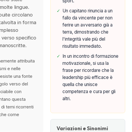
sport.
 molte lingue.
✓
Un capitano rinuncia a un
buite circolano
fallo da vincente per non
alvolta in forma
ferire un avversario già a
omplesso
terra, dimostrando che
n verso specifico
l'integrità vale più del
 manoscritte.
risultato immediato.
✓
In un incontro di formazione
emente attribuita
motivazionale, si usa la
smi e nelle
frase per ricordare che la
esiste una fonte
leadership più efficace è
ngolo verso del
quella che unisce
competenza e cura per gli
ciabile con
altri.
entano questa
di temi ricorrenti
o che come
Variazioni e Sinonimi