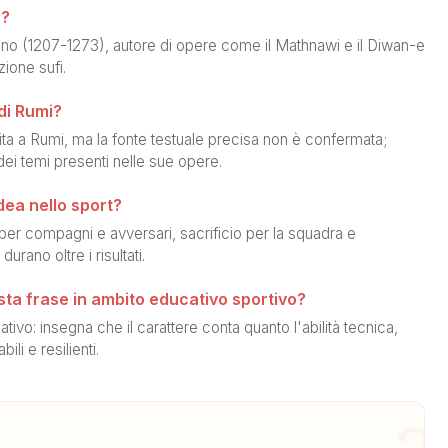
i?
iano (1207-1273), autore di opere come il Mathnawi e il Diwan-e
ione sufi.
di Rumi?
ta a Rumi, ma la fonte testuale precisa non è confermata;
i temi presenti nelle sue opere.
dea nello sport?
per compagni e avversari, sacrificio per la squadra e
urano oltre i risultati.
esta frase in ambito educativo sportivo?
tivo: insegna che il carattere conta quanto l'abilità tecnica,
ili e resilienti.