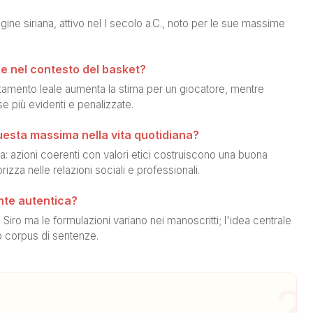
igine siriana, attivo nel I secolo a.C., noto per le sue massime
ne nel contesto del basket?
tamento leale aumenta la stima per un giocatore, mentre
e più evidenti e penalizzate.
esta massima nella vita quotidiana?
a: azioni coerenti con valori etici costruiscono una buona
zza nelle relazioni sociali e professionali.
nte autentica?
o Siro ma le formulazioni variano nei manoscritti; l'idea centrale
 corpus di sentenze.
?