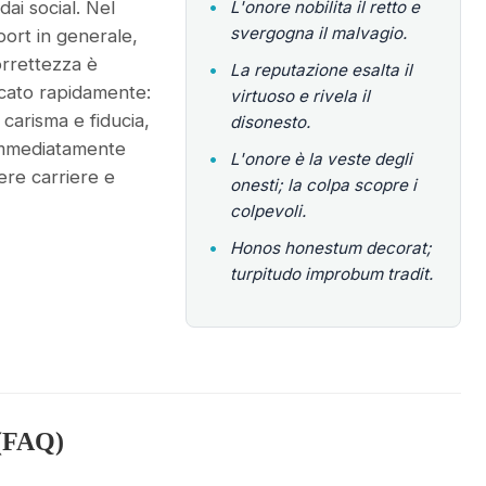
dai social. Nel
•
L'onore nobilita il retto e
svergogna il malvagio.
ort in generale,
correttezza è
•
La reputazione esalta il
icato rapidamente:
virtuoso e rivela il
 carisma e fiducia,
disonesto.
immediatamente
•
L'onore è la veste degli
re carriere e
onesti; la colpa scopre i
colpevoli.
•
Honos honestum decorat;
turpitudo improbum tradit.
(FAQ)