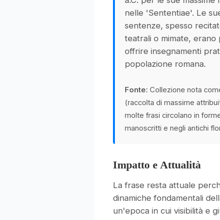
a.C. per le sue massime m
nelle 'Sententiae'. Le su
sentenze, spesso recitat
teatrali o mimate, erano
offrire insegnamenti prati
popolazione romana.
Fonte:
Collezione nota com
(raccolta di massime attribuit
molte frasi circolano in forme
manoscritti e negli antichi flor
Impatto e Attualità
La frase resta attuale perch
dinamiche fondamentali dell
un'epoca in cui visibilità e 