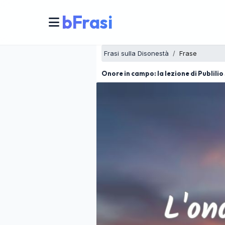
bFrasi
Frasi sulla Disonestà
Frase
Onore in campo: la lezione di Publilio