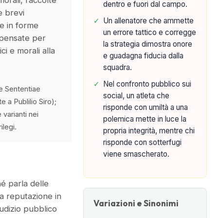
orali, raccolte
dentro e fuori dal campo.
e brevi
✓
Un allenatore che ammette
e in forme
un errore tattico e corregge
 pensate per
la strategia dimostra onore
ci e morali alla
e guadagna fiducia dalla
squadra.
✓
Nel confronto pubblico sui
e Sententiae
social, un atleta che
e a Publilio Siro);
risponde con umiltà a una
 varianti nei
polemica mette in luce la
ilegi.
propria integrità, mentre chi
risponde con sotterfugi
viene smascherato.
é parla delle
a reputazione in
Variazioni e Sinonimi
giudizio pubblico