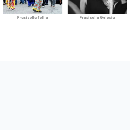
Frasi sulla follia
Frasi sulla Gelosia
bFrasi è un sito con
Privacy
Cookie
Contatto
Autori
Partners
migliaia di frasi con