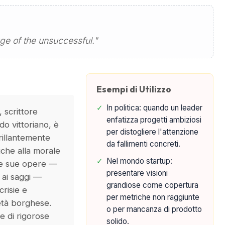
uge of the unsuccessful."
Esempi di Utilizzo
✓
In politica: quando un leader
 scrittore
enfatizza progetti ambiziosi
do vittoriano, è
per distogliere l'attenzione
brillantemente
da fallimenti concreti.
iche alla morale
✓
Nel mondo startup:
Le sue opere —
presentare visioni
 ai saggi —
grandiose come copertura
risie e
per metriche non raggiunte
ietà borghese.
o per mancanza di prodotto
e di rigorose
solido.