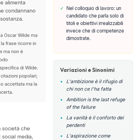
e alimenta
✓
Nel colloquio di lavoro: un
che condannano
candidato che parla solo di
 sostanza.
titoli e obiettivi irrealizzabili
invece che di competenze
 a Oscar Wilde ma
dimostrate.
la frase ricorre in
oni ma non è
modo
specifica di Wilde.
Variazioni e Sinonimi
citazioni popolari;
•
L'ambizione è il rifugio di
so accettata ma la
chi non ce l'ha fatta
ncerta.
•
Ambition is the last refuge
of the failure
•
La vanità è il conforto dei
perdenti
a società che
•
L'aspirazione come
: social media,