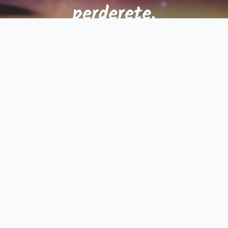
Le opportunità sono come l’alba. Se aspettate troppo, le
perderete.