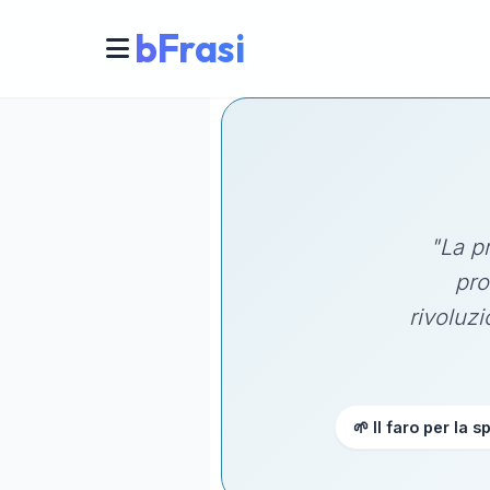
bFrasi
"La pr
pro
rivoluzi
🌱 Il faro per la 