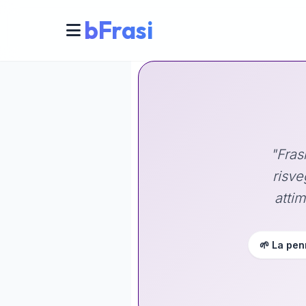
bFrasi
"Fras
risve
attim
🌱 La pen