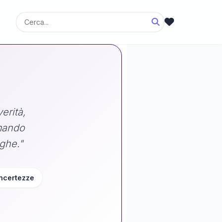
erità,
rmando
ighe."
 incertezze