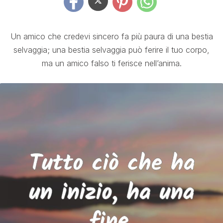
Un amico che credevi sincero fa più paura di una bestia
selvaggia; una bestia selvaggia può ferire il tuo corpo,
ma un amico falso ti ferisce nell’anima.