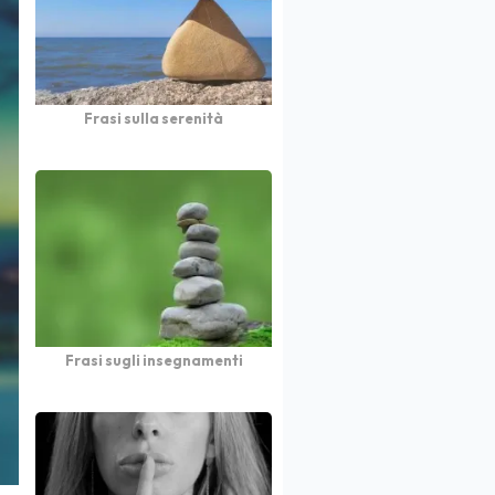
Frasi sulla serenità
Frasi sugli insegnamenti