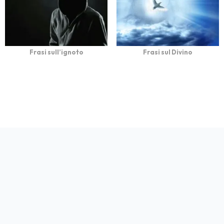
Frasi sull’ignoto
Frasi sul Divino
bFrasi è un sito con
Privacy
Cookie
Contatto
Autori
Partners
migliaia di frasi con