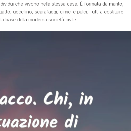
ndividui che vivono nella stessa casa. È formata da marito,
atto, uccellino, scarafaggi, cimici e pulci. Tutti a costituire
 la base della moderna società civile.