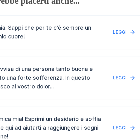
ebbe piacerti anche...
a. Sappi che per te c’è sempre un
LEGGI
mio cuore!
vvisa di una persona tanto buona e
to una forte sofferenza. In questo
LEGGI
isco al vostro dolor...
ca mia! Esprimi un desiderio e soffia
e qui ad aiutarti a raggiungere i sogni
LEGGI
ene!