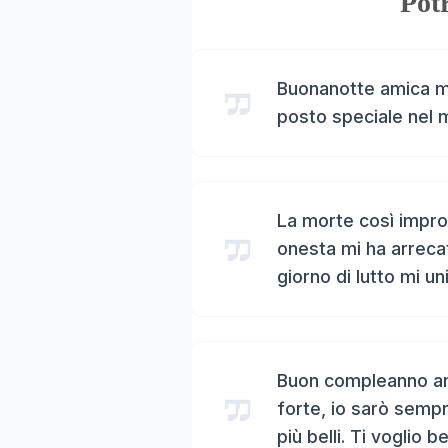
Potr
Buonanotte amica mi
posto speciale nel 
La morte così impro
onesta mi ha arreca
giorno di lutto mi un
Buon compleanno ami
forte, io sarò sempr
più belli. Ti voglio b