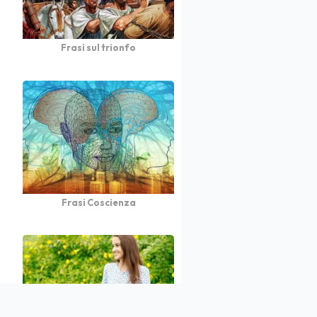
Frasi sul trionfo
Frasi Coscienza
atto
Autori
Partners