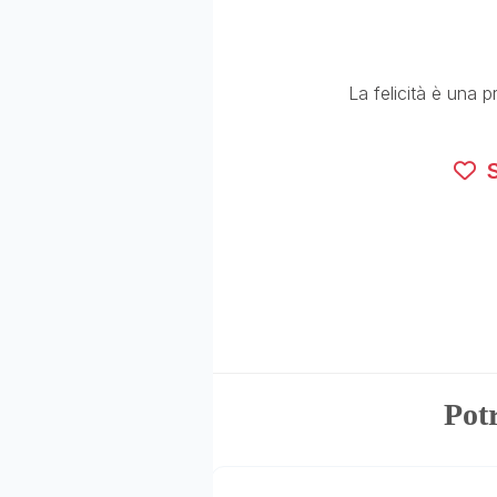
La felicità è una 
S
Potr