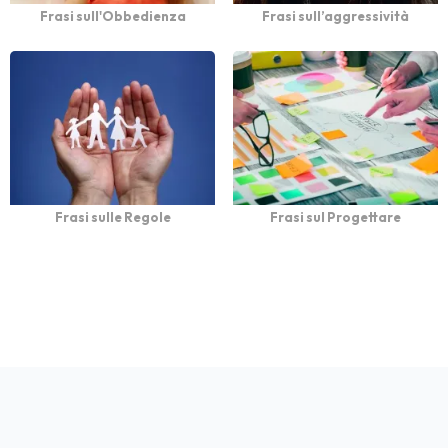
Frasi sull'Obbedienza
Frasi sull’aggressività
Frasi sulle Regole
Frasi sul Progettare
bFrasi è un sito con
Privacy
Cookie
Contatto
Autori
Partners
migliaia di frasi con