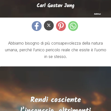
Abbiamo bisogno di più consapevolezza della natura
umana, perché l’unico pericolo reale che esiste è l’uomo
in se stesso.