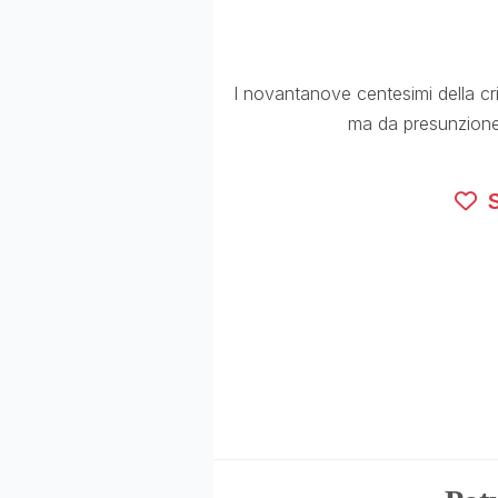
I novantanove centesimi della cri
ma da presunzione, 
S