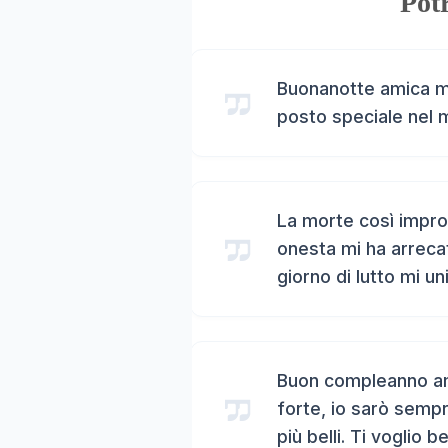
Potr
Buonanotte amica mi
posto speciale nel 
La morte così impro
onesta mi ha arreca
giorno di lutto mi un
Buon compleanno ami
forte, io sarò sempr
più belli. Ti voglio b