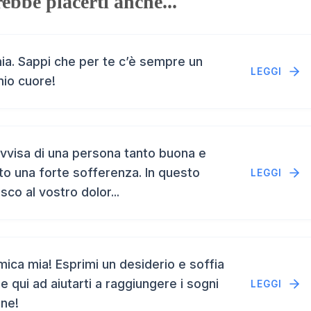
ebbe piacerti anche...
a. Sappi che per te c’è sempre un
LEGGI
mio cuore!
vvisa di una persona tanto buona e
to una forte sofferenza. In questo
LEGGI
isco al vostro dolor...
ca mia! Esprimi un desiderio e soffia
e qui ad aiutarti a raggiungere i sogni
LEGGI
ene!