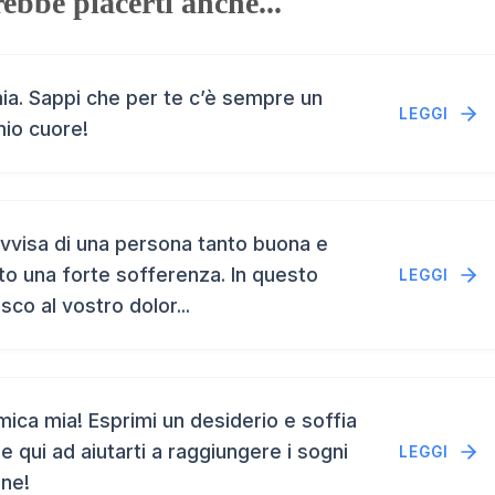
ebbe piacerti anche...
a. Sappi che per te c’è sempre un
LEGGI
mio cuore!
vvisa di una persona tanto buona e
to una forte sofferenza. In questo
LEGGI
isco al vostro dolor...
ca mia! Esprimi un desiderio e soffia
e qui ad aiutarti a raggiungere i sogni
LEGGI
ene!