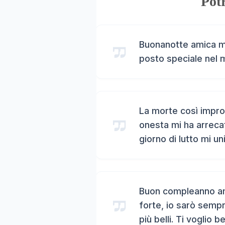
Potr
Buonanotte amica mi
posto speciale nel 
La morte così impro
onesta mi ha arreca
giorno di lutto mi un
Buon compleanno ami
forte, io sarò sempr
più belli. Ti voglio b