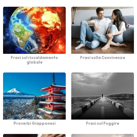
Frasi sul riscaldamento
Frasi sulla Convivenza
globale
Proverbi Giapponesi
Frasi sul Fuggire