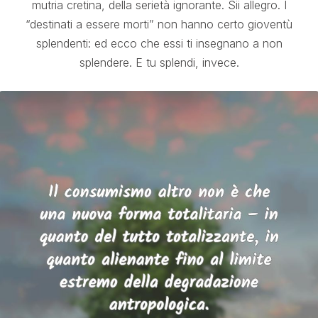
mutria cretina, della serietà ignorante. Sii allegro. I
“destinati a essere morti” non hanno certo gioventù
splendenti: ed ecco che essi ti insegnano a non
splendere. E tu splendi, invece.