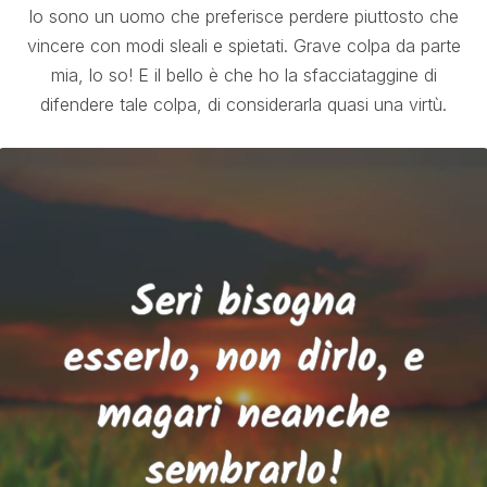
Io sono un uomo che preferisce perdere piuttosto che
vincere con modi sleali e spietati. Grave colpa da parte
mia, lo so! E il bello è che ho la sfacciataggine di
difendere tale colpa, di considerarla quasi una virtù.