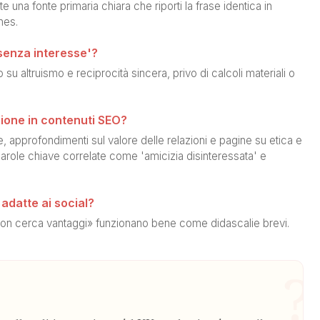
te una fonte primaria chiara che riporti la frase identica in
nes.
 senza interesse'?
u altruismo e reciprocità sincera, privo di calcoli materiali o
ione in contenuti SEO?
ve, approfondimenti sul valore delle relazioni e pagine su etica e
role chiave correlate come 'amicizia disinteressata' e
 adatte ai social?
 non cerca vantaggi» funzionano bene come didascalie brevi.
?