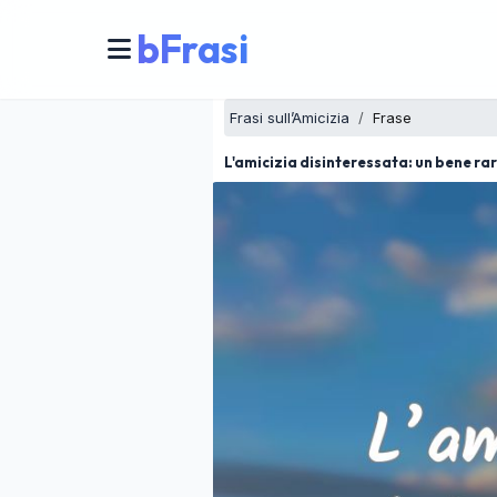
bFrasi
Frasi sull’Amicizia
Frase
L'amicizia disinteressata: un bene ra