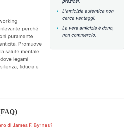
preziosi.
•
L'amicizia autentica non
cerca vantaggi.
tworking
•
La vera amicizia è dono,
 rilevante perché
non commercio.
zioni puramente
tenticità. Promuove
 la salute mentale
i, dove legami
silienza, fiducia e
(FAQ)
ero di James F. Byrnes?