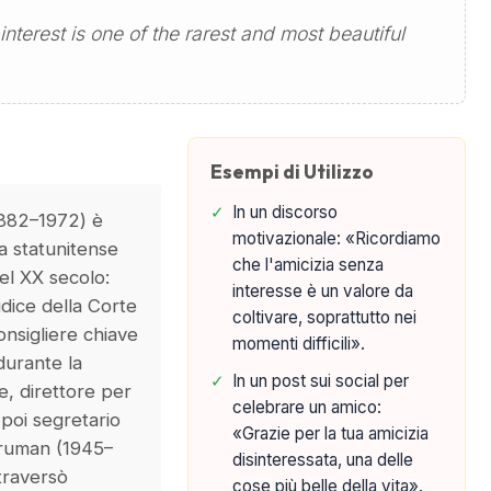
interest is one of the rarest and most beautiful
Esempi di Utilizzo
✓
In un discorso
1882–1972) è
motivazionale: «Ricordiamo
ta statunitense
che l'amicizia senza
el XX secolo:
interesse è un valore da
dice della Corte
coltivare, soprattutto nei
nsigliere chiave
momenti difficili».
durante la
✓
In un post sui social per
, direttore per
celebrare un amico:
 poi segretario
«Grazie per la tua amicizia
Truman (1945–
disinteressata, una delle
traversò
cose più belle della vita».