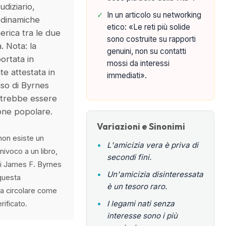
udiziario,
✓
In un articolo su networking
 dinamiche
etico: «Le reti più solide
merica tra le due
sono costruite su rapporti
 Nota: la
genuini, non su contatti
ortata in
mossi da interessi
te attestata in
immediati».
iso di Byrnes
potrebbe essere
ione popolare.
Variazioni e Sinonimi
 non esiste un
•
L'amicizia vera è priva di
ivoco a un libro,
secondi fini.
di James F. Byrnes
•
Un'amicizia disinteressata
questa
è un tesoro raro.
ra circolare come
•
I legami nati senza
rificato.
interesse sono i più