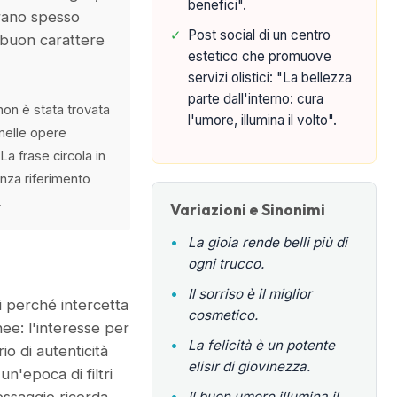
benefici".
rano spesso
✓
Post social di un centro
 buon carattere
estetico che promuove
servizi olistici: "La bellezza
parte dall'interno: cura
non è stata trovata
l'umore, illumina il volto".
 nelle opere
La frase circola in
enza riferimento
.
Variazioni e Sinonimi
•
La gioia rende belli più di
ogni trucco.
•
Il sorriso è il miglior
i perché intercetta
cosmetico.
e: l'interesse per
•
La felicità è un potente
io di autenticità
elisir di giovinezza.
n'epoca di filtri
•
Il buon umore illumina il