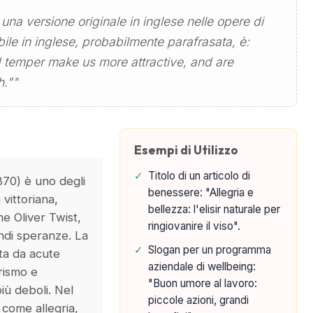
 una versione originale in inglese nelle opere di
ile in inglese, probabilmente parafrasata, è:
temper make us more attractive, and are
h.""
Esempi di Utilizzo
✓
Titolo di un articolo di
870) è uno degli
benessere: "Allegria e
 vittoriana,
bellezza: l'elisir naturale per
e Oliver Twist,
ringiovanire il viso".
ndi speranze. La
✓
Slogan per un programma
ta da acute
aziendale di wellbeing:
rismo e
"Buon umore al lavoro:
iù deboli. Nel
piccole azioni, grandi
ù come allegria,