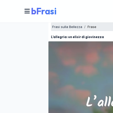
bFrasi
Frasi sulla Bellezza
Frase
L'allegria: un elisir di giovinezza