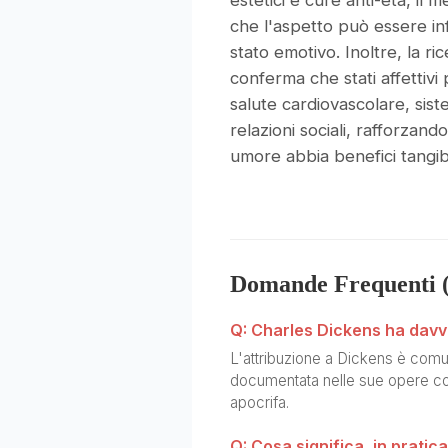
estetici e cure anti-età, il 
che l'aspetto può essere in
stato emotivo. Inoltre, la r
conferma che stati affettivi 
salute cardiovascolare, sis
relazioni sociali, rafforzando
umore abbia benefici tangibi
Domande Frequenti 
Q: Charles Dickens ha davv
L'attribuzione a Dickens è comun
documentata nelle sue opere com
apocrifa.
Q: Cosa significa, in pratica