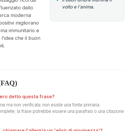
messaggio ricorda
volto e l'anima.
fluenzato dallo
icerca moderna
positivi migliorano
tema immunitario e
 l'idea che il buon
li.
(FAQ)
ero detto questa frase?
e ma non verificata: non esiste una fonte primaria
plete; la frase potrebbe essere una parafrasi o una citazione
, chiamare l'allegria un 'elisir di giovinezza'?